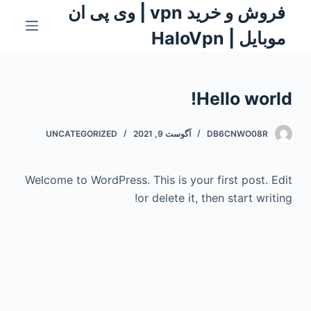
فروش و خرید vpn | وی پی ان
S
k
موبایل | HaloVpn
i
p
t
Hello world!
o
c
DB6CNWO08R
آگوست 9, 2021
UNCATEGORIZED
o
n
t
Welcome to WordPress. This is your first post. Edit
e
or delete it, then start writing!
n
t