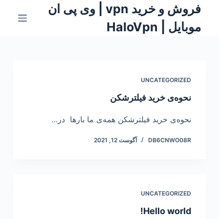
فروش و خرید vpn | وی پی ان
S
k
موبایل | HaloVpn
i
p
t
o
UNCATEGORIZED
c
نحوه‌ی خرید فیلترشکن
o
n
نحوه‌ی خرید فیلترشکن همه‌ی ما بارها در…
t
e
DB6CNWO08R
آگوست 12, 2021
n
t
UNCATEGORIZED
Hello world!